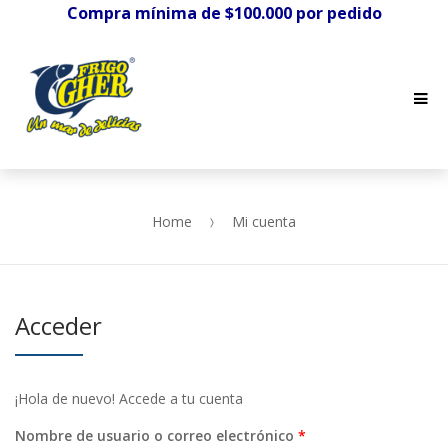
Compra mínima de $100.000 por pedido
Me
Skip
Skip
to
to
navigation
content
Home
Mi cuenta
Acceder
¡Hola de nuevo! Accede a tu cuenta
Obligatorio
Nombre de usuario o correo electrónico
*