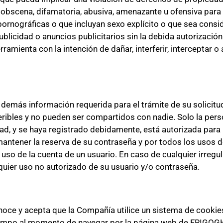
obscena, difamatoria, abusiva, amenazante u ofensiva para c
rnográficas o que incluyan sexo explícito o que sea conside
cidad o anuncios publicitarios sin la debida autorización p
ienta con la intención de dañar, interferir, interceptar o 
demás información requerida para el trámite de su solicitud
ibles y no pueden ser compartidos con nadie. Solo la pers
dad, y se haya registrado debidamente, está autorizada par
antener la reserva de su contraseña y por todos los usos de
uso de la cuenta de un usuario. En caso de cualquier irregula
uier uso no autorizado de su usuario y/o contraseña.
oce y acepta que la Compañía utilice un sistema de cookies
iempo al momento de navegar por la página web de FRIGOGHER