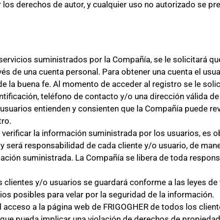
los derechos de autor, y cualquier uso no autorizado se p
ervicios suministrados por la Compañía, se le solicitará q
és de una cuenta personal. Para obtener una cuenta el usuar
de la buena fe. Al momento de acceder al registro se le soli
ificación, teléfono de contacto y/o una dirección válida de
/o usuarios entienden y consienten que la Compañía puede rev
tro.
rificar la información suministrada por los usuarios, es o
l, y será responsabilidad de cada cliente y/o usuario, de man
ación suministrada. La Compañía se libera de toda responsa
 clientes y/o usuarios se guardará conforme a las leyes de
ios posibles para velar por la seguridad de la información.
el acceso a la página web de FRIGOGHER de todos los client
que pueda implicar una violación de derechos de propiedad i